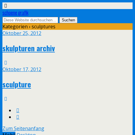
schoene grafik
Kategorien ›
sculptures
Oktober 25, 2012
skulpturen archiv
Oktober 17, 2012
sculpture
Zum Seitenanfang
Mobil
Desktop