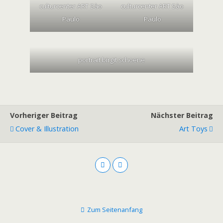
culturcenter ART Sào
culturcenter ART Sào
Paulo
Paulo
portrait birgit schoene
Vorheriger Beitrag
Nächster Beitrag
Cover & Illustration
Art Toys
Zum Seitenanfang